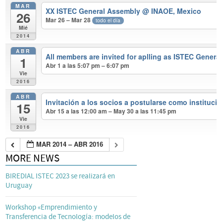
MAR
XX ISTEC General Assembly
@ INAOE, Mexico
26
Mar 26 – Mar 28
todo el día
Mié
2014
ABR
All members are invited for aplling as ISTEC Genera
1
Abr 1 a las 5:07 pm – 6:07 pm
Vie
2016
ABR
Invitación a los socios a postularse como instituc
15
Abr 15 a las 12:00 am – May 30 a las 11:45 pm
Vie
2016
MAR 2014 – ABR 2016
MORE NEWS
BIREDIAL ISTEC 2023 se realizará en
Uruguay
Workshop «Emprendimiento y
Transferencia de Tecnología: modelos de