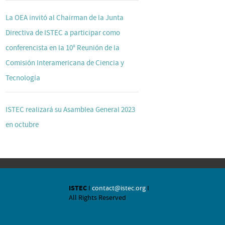
La OEA invitó al Chairman de la Junta
Directiva de ISTEC a participar como
conferencista en la 10° Reunión de la
Comisión Interamericana de Ciencia y
Tecnología
ISTEC realizará su Asamblea General 2023
en octubre
ISTEC
I
contact@istec.org
I
All Rights Reserved