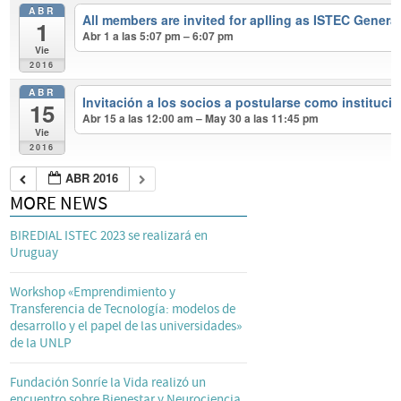
ABR
All members are invited for aplling as ISTEC Genera
1
Abr 1 a las 5:07 pm – 6:07 pm
Vie
2016
ABR
Invitación a los socios a postularse como instituc
15
Abr 15 a las 12:00 am – May 30 a las 11:45 pm
Vie
2016
ABR 2016
MORE NEWS
BIREDIAL ISTEC 2023 se realizará en
Uruguay
Workshop «Emprendimiento y
Transferencia de Tecnología: modelos de
desarrollo y el papel de las universidades»
de la UNLP
Fundación Sonríe la Vida realizó un
encuentro sobre Bienestar y Neurociencia