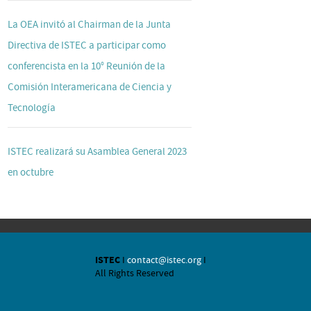
La OEA invitó al Chairman de la Junta
Directiva de ISTEC a participar como
conferencista en la 10° Reunión de la
Comisión Interamericana de Ciencia y
Tecnología
ISTEC realizará su Asamblea General 2023
en octubre
ISTEC
I
contact@istec.org
I
All Rights Reserved