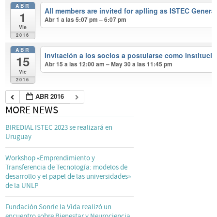
ABR
All members are invited for aplling as ISTEC Genera
1
Abr 1 a las 5:07 pm – 6:07 pm
Vie
2016
ABR
Invitación a los socios a postularse como instituc
15
Abr 15 a las 12:00 am – May 30 a las 11:45 pm
Vie
2016
ABR 2016
MORE NEWS
BIREDIAL ISTEC 2023 se realizará en
Uruguay
Workshop «Emprendimiento y
Transferencia de Tecnología: modelos de
desarrollo y el papel de las universidades»
de la UNLP
Fundación Sonríe la Vida realizó un
encuentro sobre Bienestar y Neurociencia