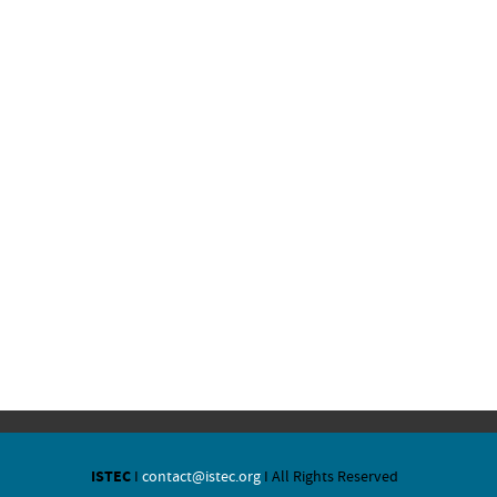
ISTEC
I
contact@istec.org
I All Rights Reserved