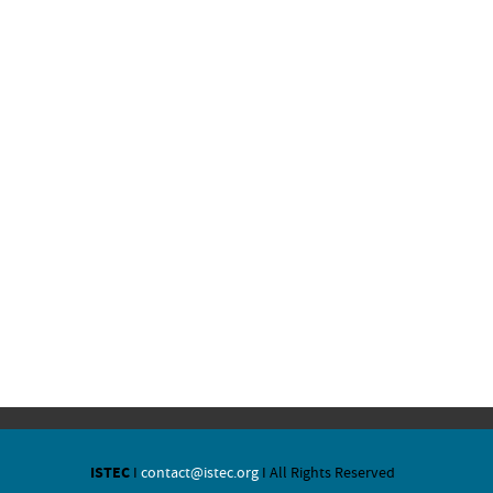
ISTEC
I
contact@istec.org
I All Rights Reserved