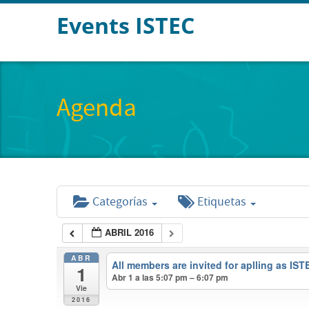
Events ISTEC
Agenda
Categorías
Etiquetas
ABRIL 2016
ABR
All members are invited for aplling as I
1
Abr 1 a las 5:07 pm – 6:07 pm
Vie
2016