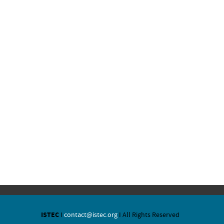
ISTEC
I
contact@istec.org
I All Rights Reserved