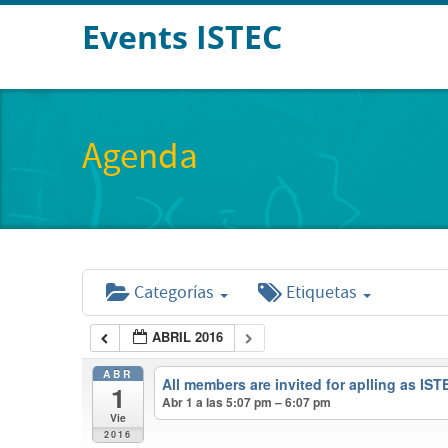
Events ISTEC
Agenda
Categorías
Etiquetas
ABRIL 2016
ABR
All members are invited for aplling as I
1
Abr 1 a las 5:07 pm – 6:07 pm
Vie
2016