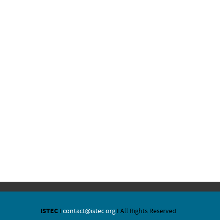
ISTEC
I
contact@istec.org
I All Rights Reserved