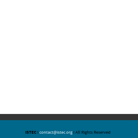
ISTEC
I
contact@istec.org
I All Rights Reserved