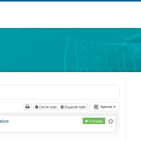
Agenda
Cerrar todo
Expandir todo
xico
Entradas