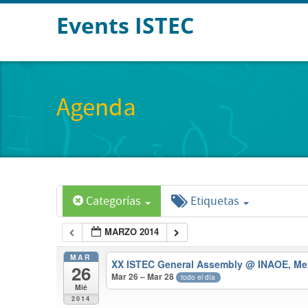
Events ISTEC
Agenda
Categorías
Etiquetas
MARZO 2014
MAR
XX ISTEC General Assembly
@ INAOE, Me
26
Mar 26 – Mar 28
todo el día
Mié
2014