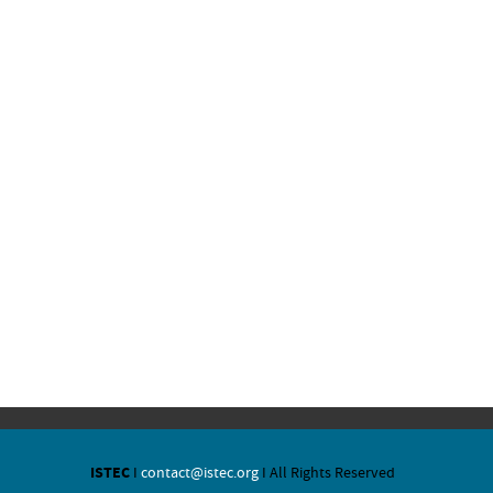
ISTEC
I
contact@istec.org
I All Rights Reserved