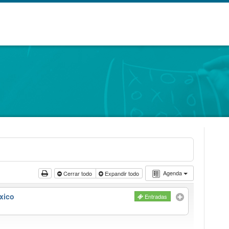
Agenda
Cerrar todo
Expandir todo
xico
Entradas