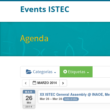
Events ISTEC
Agenda
Categorías
Etiquetas
MARZO 2014
MAR
XX ISTEC General Assembly
@ INAOE, Me
26
Mar 26 – Mar 28
todo el día
Mié
2014