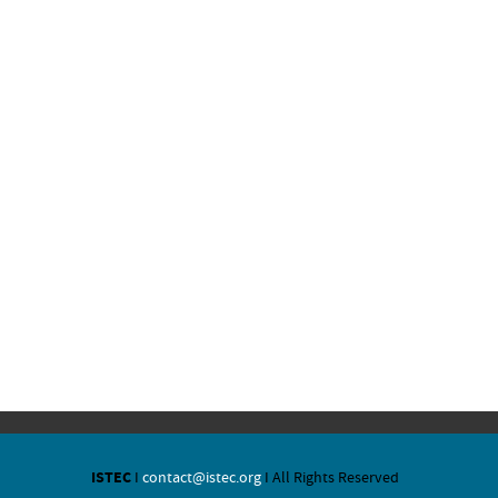
ISTEC
I
contact@istec.org
I All Rights Reserved