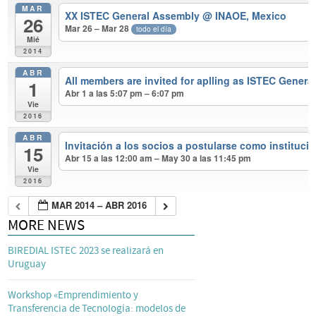
MAR
XX ISTEC General Assembly
@ INAOE, Mexico
26
Mar 26 – Mar 28
todo el día
Mié
2014
ABR
All members are invited for aplling as ISTEC Genera
1
Abr 1 a las 5:07 pm – 6:07 pm
Vie
2016
ABR
Invitación a los socios a postularse como instituc
15
Abr 15 a las 12:00 am – May 30 a las 11:45 pm
Vie
2016
MAR 2014 – ABR 2016
MORE NEWS
BIREDIAL ISTEC 2023 se realizará en
Uruguay
Workshop «Emprendimiento y
Transferencia de Tecnología: modelos de