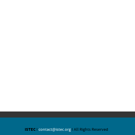
ISTEC
I
contact@istec.org
I All Rights Reserved