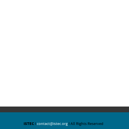
ISTEC
I
contact@istec.org
I All Rights Reserved