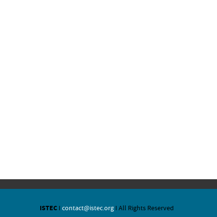
ISTEC
I
contact@istec.org
I All Rights Reserved