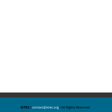
ISTEC
I
contact@istec.org
I All Rights Reserved