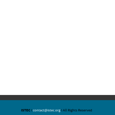
ISTEC
I
contact@istec.org
I All Rights Reserved