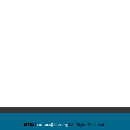
ISTEC
I
contact@istec.org
I All Rights Reserved