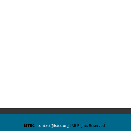
ISTEC
I
contact@istec.org
I All Rights Reserved