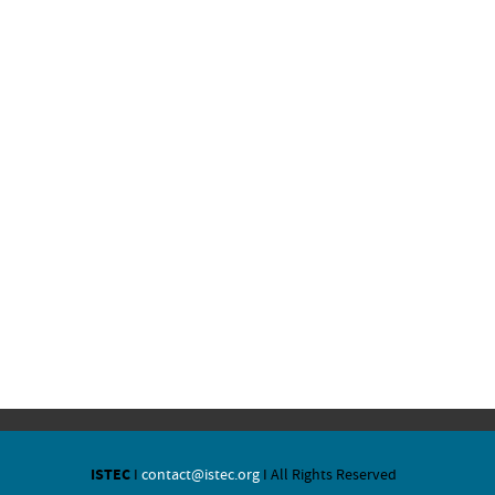
ISTEC
I
contact@istec.org
I All Rights Reserved