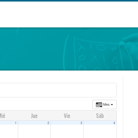
Mes
Mié
Jue
Vie
Sáb
1
2
3
4