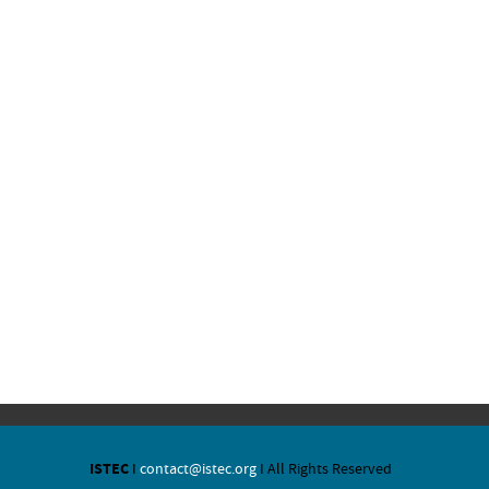
ISTEC
I
contact@istec.org
I All Rights Reserved