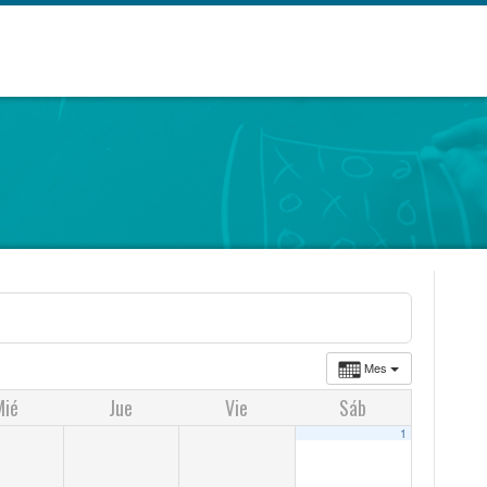
Mes
Mié
Jue
Vie
Sáb
1