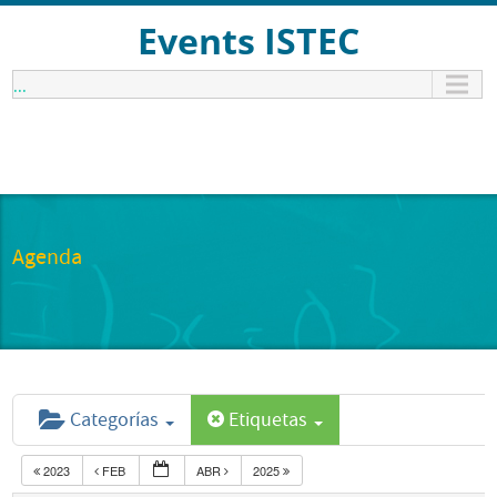
Events ISTEC
...
Agenda
Categorías
Etiquetas
2023
FEB
ABR
2025