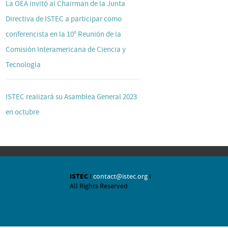
La OEA invitó al Chairman de la Junta
Directiva de ISTEC a participar como
conferencista en la 10° Reunión de la
Comisión Interamericana de Ciencia y
Tecnología
ISTEC realizará su Asamblea General 2023
en octubre
ISTEC
I
contact@istec.org
I
All Rights Reserved