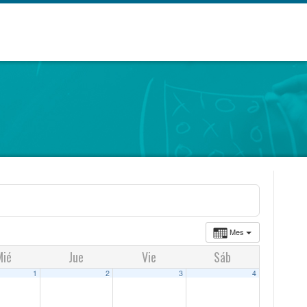
Mes
Mié
Jue
Vie
Sáb
1
2
3
4