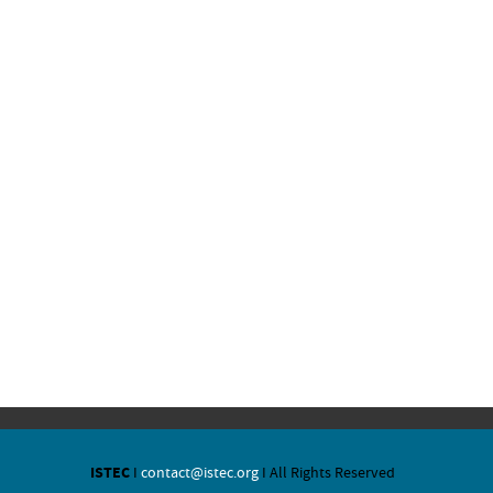
ISTEC
I
contact@istec.org
I All Rights Reserved