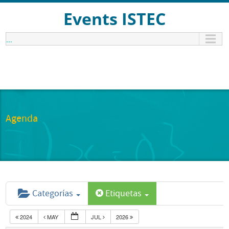
Events ISTEC
...
Agenda
Categorías
Etiquetas
2024
MAY
JUL
2026