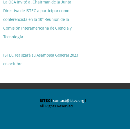
La OEA invitó al Chairman de la Junta
Directiva de ISTEC a participar como
conferencista en la 10° Reunión de la
Comisión Interamericana de Ciencia y
Tecnología
ISTEC realizará su Asamblea General 2023
en octubre
ISTEC
I
contact@istec.org
I
All Rights Reserved