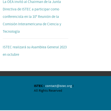
La OEA invitó al Chairman de la Junta
Directiva de ISTEC a participar como
conferencista en la 10° Reunión de la
Comisión Interamericana de Ciencia y
Tecnología
ISTEC realizará su Asamblea General 2023
en octubre
ISTEC
I
contact@istec.org
I
All Rights Reserved