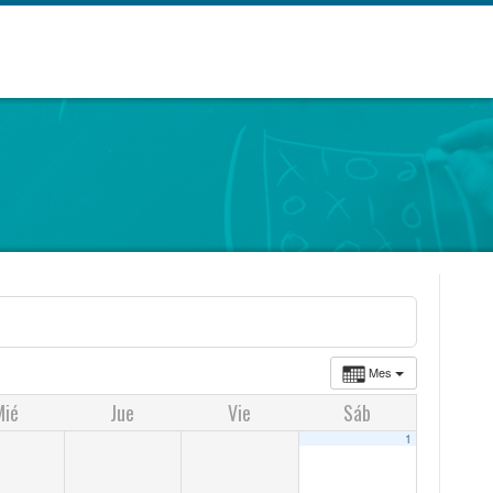
Mes
Mié
Jue
Vie
Sáb
1