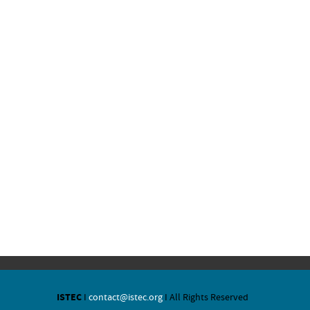
ISTEC
I
contact@istec.org
I All Rights Reserved