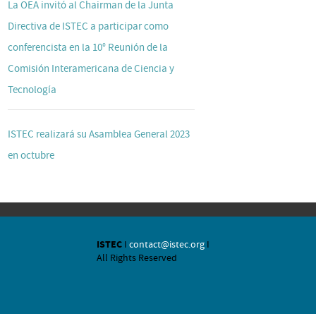
La OEA invitó al Chairman de la Junta
Directiva de ISTEC a participar como
conferencista en la 10° Reunión de la
Comisión Interamericana de Ciencia y
Tecnología
ISTEC realizará su Asamblea General 2023
en octubre
ISTEC
I
contact@istec.org
I
All Rights Reserved