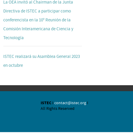
La OEA invitó al Chairman de la Junta
Directiva de ISTEC a participar como
conferencista en la 10° Reunión de la
Comisión Interamericana de Ciencia y
Tecnología
ISTEC realizará su Asamblea General 2023
en octubre
ISTEC
I
contact@istec.org
I
All Rights Reserved