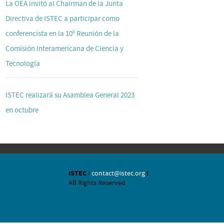
La OEA invitó al Chairman de la Junta
Directiva de ISTEC a participar como
conferencista en la 10° Reunión de la
Comisión Interamericana de Ciencia y
Tecnología
ISTEC realizará su Asamblea General 2023
en octubre
ISTEC
I
contact@istec.org
I
All Rights Reserved