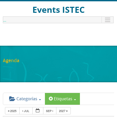
Events ISTEC
...
Agenda
Categorías
Etiquetas
2025
JUL
SEP
2027