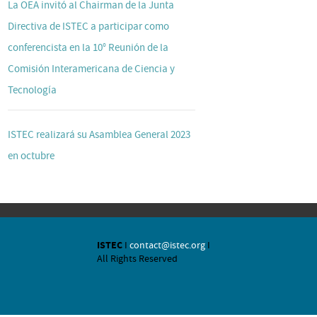
La OEA invitó al Chairman de la Junta
Directiva de ISTEC a participar como
conferencista en la 10° Reunión de la
Comisión Interamericana de Ciencia y
Tecnología
ISTEC realizará su Asamblea General 2023
en octubre
ISTEC
I
contact@istec.org
I
All Rights Reserved