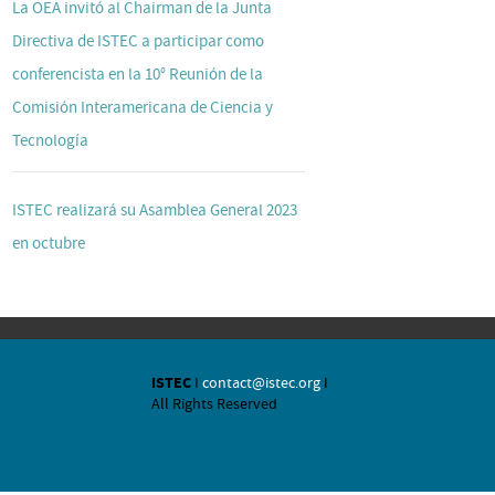
La OEA invitó al Chairman de la Junta
Directiva de ISTEC a participar como
conferencista en la 10° Reunión de la
Comisión Interamericana de Ciencia y
Tecnología
ISTEC realizará su Asamblea General 2023
en octubre
ISTEC
I
contact@istec.org
I
All Rights Reserved