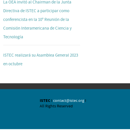
La OEA invitó al Chairman de la Junta
Directiva de ISTEC a participar como
conferencista en la 10° Reunión de la
Comisión Interamericana de Ciencia y
Tecnología
ISTEC realizará su Asamblea General 2023
en octubre
ISTEC
I
contact@istec.org
I
All Rights Reserved