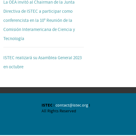
La OEA invitó al Chairman de la Junta
Directiva de ISTEC a participar como
conferencista en la 10° Reunión de la
Comisión Interamericana de Ciencia y
Tecnología
ISTEC realizará su Asamblea General 2023
en octubre
ISTEC
I
contact@istec.org
I
All Rights Reserved