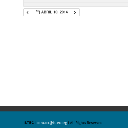
ABRIL 10, 2014
ISTEC
I
contact@istec.org
I All Rights Reserved