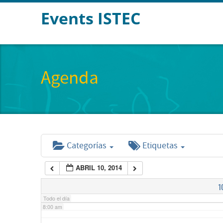
Events ISTEC
2:00 am
3:00 am
Agenda
4:00 am
5:00 am
Categorías
Etiquetas
6:00 am
ABRIL 10, 2014
7:00 am
1
Todo el día
8:00 am