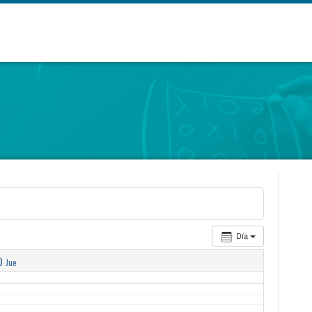
Día
0
Jue