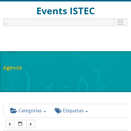
12:00 am
Events ISTEC
...
1:00 am
2:00 am
3:00 am
Agenda
4:00 am
5:00 am
Categorías
Etiquetas
6:00 am
7:00 am