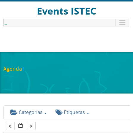
12:00 am
Events ISTEC
...
1:00 am
2:00 am
3:00 am
Agenda
4:00 am
5:00 am
Categorías
Etiquetas
6:00 am
7:00 am