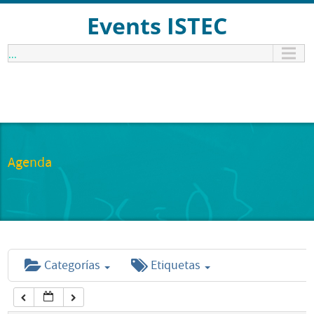
12:00 am
Events ISTEC
...
1:00 am
2:00 am
3:00 am
Agenda
4:00 am
5:00 am
Categorías
Etiquetas
6:00 am
7:00 am