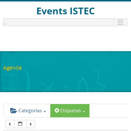
12:00 am
Events ISTEC
...
1:00 am
2:00 am
3:00 am
Agenda
4:00 am
5:00 am
Categorías
Etiquetas
6:00 am
7:00 am