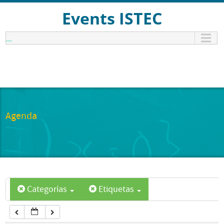
12:00 am
Events ISTEC
...
1:00 am
2:00 am
3:00 am
Agenda
4:00 am
5:00 am
Categorías
Etiquetas
6:00 am
7:00 am