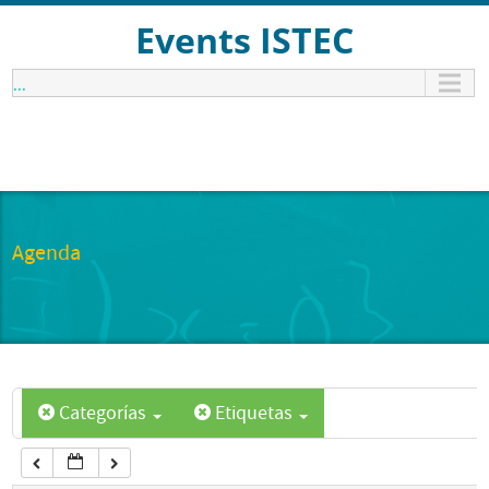
12:00 am
Events ISTEC
...
1:00 am
2:00 am
3:00 am
Agenda
4:00 am
5:00 am
Categorías
Etiquetas
6:00 am
7:00 am