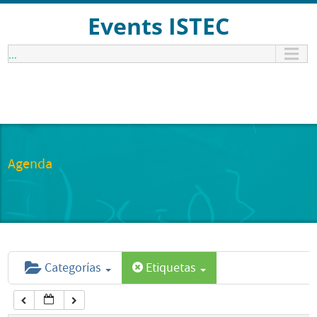
12:00 am
Events ISTEC
...
1:00 am
2:00 am
3:00 am
Agenda
4:00 am
5:00 am
Categorías
Etiquetas
6:00 am
7:00 am