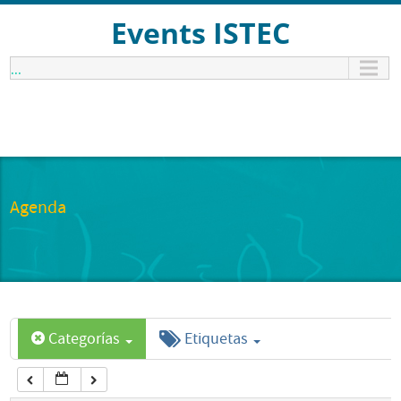
12:00 am
Events ISTEC
...
1:00 am
2:00 am
3:00 am
Agenda
4:00 am
5:00 am
Categorías
Etiquetas
6:00 am
7:00 am