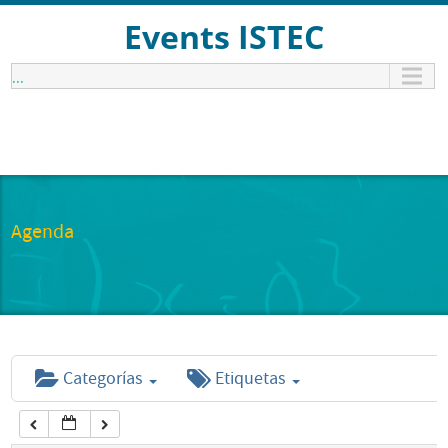
12:00 am
Events ISTEC
...
1:00 am
2:00 am
3:00 am
Agenda
4:00 am
5:00 am
Categorías
Etiquetas
6:00 am
7:00 am