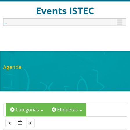
12:00 am
Events ISTEC
...
1:00 am
2:00 am
3:00 am
Agenda
4:00 am
5:00 am
Categorías
Etiquetas
6:00 am
7:00 am