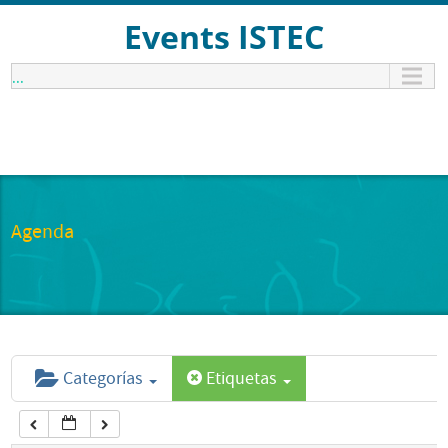
12:00 am
Events ISTEC
...
1:00 am
2:00 am
3:00 am
Agenda
4:00 am
5:00 am
Categorías
Etiquetas
6:00 am
7:00 am