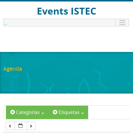
12:00 am
Events ISTEC
...
1:00 am
2:00 am
3:00 am
Agenda
4:00 am
5:00 am
Categorías
Etiquetas
6:00 am
7:00 am