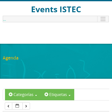
12:00 am
Events ISTEC
...
1:00 am
2:00 am
3:00 am
Agenda
4:00 am
5:00 am
Categorías
Etiquetas
6:00 am
7:00 am