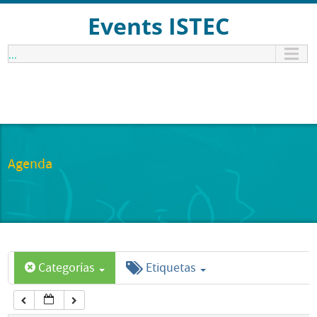
12:00 am
Events ISTEC
...
1:00 am
2:00 am
3:00 am
Agenda
4:00 am
5:00 am
Categorías
Etiquetas
6:00 am
7:00 am