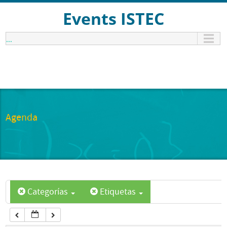
12:00 am
Events ISTEC
...
1:00 am
2:00 am
3:00 am
Agenda
4:00 am
5:00 am
Categorías
Etiquetas
6:00 am
7:00 am