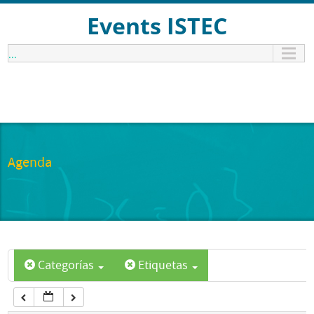
12:00 am
Events ISTEC
...
1:00 am
2:00 am
3:00 am
Agenda
4:00 am
5:00 am
Categorías
Etiquetas
6:00 am
7:00 am